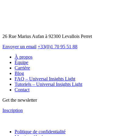
26 Rue Marius Aufan à 92300 Levallois Perret
Envoyer un email
+33(0)1 70 95 51 88
À propos
Équipe
Carrière
Blog
FAQ – Universal Insights Light
Tutoriels – Universal Insights Light
Contact
Get the newsletter
Inscription
Politique de confidentialité