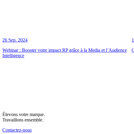
26 Sep. 2024
1
Webinar : Booster votre impact RP grâce à la Media et l’Audience
C
Intelligence
Élevons votre marque.
Travaillons ensemble.
Contactez-nous