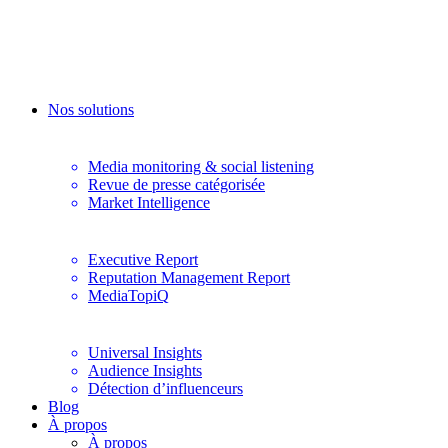
Nos solutions
Monitoring
Media monitoring & social listening
Revue de presse catégorisée
Market Intelligence
Analyse
Executive Report
Reputation Management Report
MediaTopiQ
Digital
Universal Insights
Audience Insights
Détection d’influenceurs
Blog
À propos
À propos