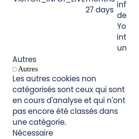
infor
27 days
des v
YouT
intég
un sit
Autres
Autres
Les autres cookies non
catégorisés sont ceux qui sont
en cours d'analyse et qui n'ont
pas encore été classés dans
une catégorie.
Nécessaire