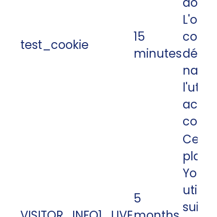
double
L'obje
15
cooki
test_cookie
minutes
déterm
navig
l'utili
accep
cooki
Ce co
placé
Youtub
utilis
5
suivre
VISITOR_INFO1_LIVE
months