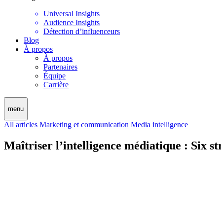
Universal Insights
Audience Insights
Détection d’influenceurs
Blog
À propos
À propos
Partenaires
Équipe
Carrière
menu
All articles
Marketing et communication
Media intelligence
Maîtriser l’intelligence médiatique : Six st