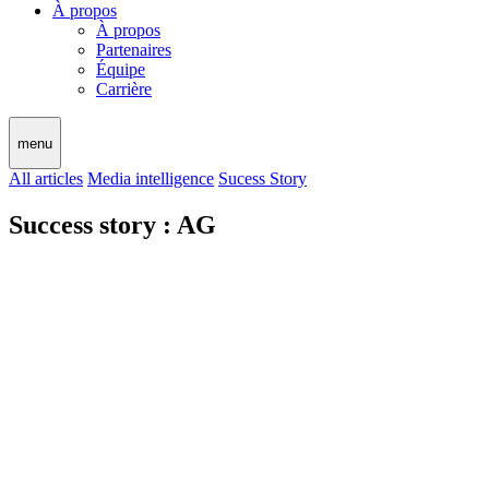
À propos
À propos
Partenaires
Équipe
Carrière
menu
All articles
Media intelligence
Sucess Story
Success story : AG