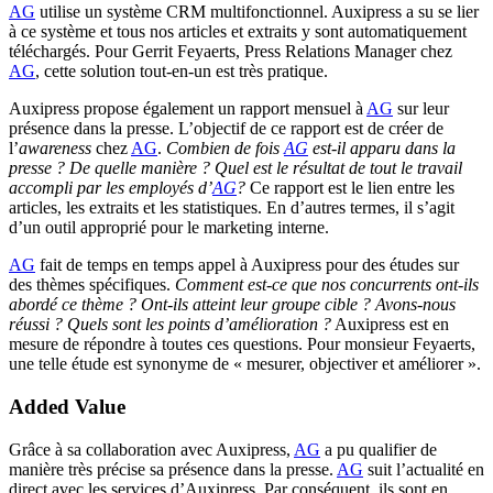
AG
utilise un système CRM multifonctionnel. Auxipress a su se lier
à ce système et tous nos articles et extraits y sont automatiquement
téléchargés. Pour Gerrit Feyaerts, Press Relations Manager chez
AG
, cette solution tout-en-un est très pratique.
Auxipress propose également un rapport mensuel à
AG
sur leur
présence dans la presse. L’objectif de ce rapport est de créer de
l’
awareness
chez
AG
.
Combien de fois
AG
est-il apparu dans la
presse ? De quelle manière ? Quel est le résultat de tout le travail
accompli par les employés d’
AG
?
Ce rapport est le lien entre les
articles, les extraits et les statistiques. En d’autres termes, il s’agit
d’un outil approprié pour le marketing interne.
AG
fait de temps en temps appel à Auxipress pour des études sur
des thèmes spécifiques.
Comment est-ce que nos concurrents ont-ils
abordé ce thème ? Ont-ils atteint leur groupe cible ? Avons-nous
réussi ? Quels sont les points d’amélioration ?
Auxipress est en
mesure de répondre à toutes ces questions. Pour monsieur Feyaerts,
une telle étude est synonyme de « mesurer, objectiver et améliorer ».
Added Value
Grâce à sa collaboration avec Auxipress,
AG
a pu qualifier de
manière très précise sa présence dans la presse.
AG
suit l’actualité en
direct avec les services d’Auxipress. Par conséquent, ils sont en