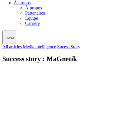
À propos
À propos
Partenaires
Équipe
Carrière
menu
All articles
Media intelligence
Sucess Story
Success story : MaGnetik