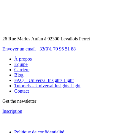
26 Rue Marius Aufan à 92300 Levallois Perret
Envoyer un email
+33(0)1 70 95 51 88
À propos
Équipe
Carrière
Blog
FAQ – Universal Insights Light
Tutoriels – Universal Insights Light
Contact
Get the newsletter
Inscription
Politique de confidentialité