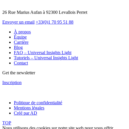
26 Rue Marius Aufan à 92300 Levallois Perret
Envoyer un email
+33(0)1 70 95 51 88
À propos
Équipe
Carrière
Blog
FAQ – Universal Insights Light
Tutoriels – Universal Insights Light
Contact
Get the newsletter
Inscription
Politique de confidentialité
Mentions légales
Créé par AD
TOP
Nous utilisons des cookies sur notre site web pour vous offrir